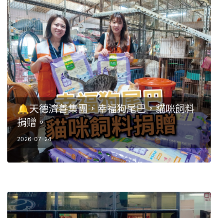
🔔天德濟善集團，幸福狗尾巴，貓咪飼料
捐贈。
2026-07-24