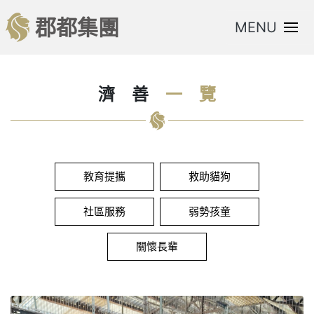
郡都集團
MENU
濟
善
一
覽
教育提攜
救助貓狗
社區服務
弱勢孩童
關懷長輩