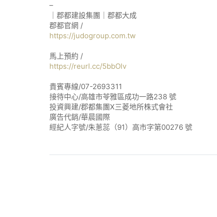
–
｜郡都建設集團｜郡都大成
郡都官網 /
https://judogroup.com.tw
馬上預約 /
https://reurl.cc/5bbOlv
貴賓專線/07-2693311
接待中心/高雄市苓雅區成功一路238 號
投資興建/郡都集團X三菱地所株式會社
廣告代銷/華晨國際
經紀人字號/朱蔥蕊（91）高市字第00276 號