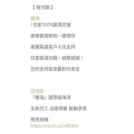
【 賀完銷 】
繽海
! 住家100%圓滿完銷
謝謝舊雨新知一路陪伴
謝謝質感客戶入住支持
住家圓滿完銷，誠摯感謝！
您的支持就是最好的肯定
亞灣區
『繽海』國際級海灣
全新完工 店面倒數 壓軸爭席
預見商機
https://reurl.cc/v683nj