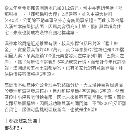
從去年至今郡都集團購地已逾31.2億元，當中亦完銷包括「郡
都科楠」、「郡都橋科大極」2場建案，並入主福大材料
(4402)，公司除不動產事業外亦有紡織事業體。而此次整合購
入漢神本館整排店面，因屬高容積商5土地，預計興建超高住
宅，未來也將成為漢神商圈地標建築。
漢神本館周邊近期推案有限，較具指標包括已封盤「聯上鉑
金」，實登最高每坪46.7萬元，而今年預計Q2進場也是329檔
期最大案，單案總銷100億元興富發河左岸系列2期「巴黎河左
岸」，據了解房價將挑戰5-6字頭成交行情，而預計今年代銷簡
報，浤圃建設五福土銀都更案，已有多家代銷有意願進場，評
估房價接案價將達5字頭。
高雄市不動產仲介公會理事郭銘揮分析，大立漢神百貨周邊屬
於亞洲新灣區發展核心，目前新屋坐穩4字頭邁向5字頭，然而
區段中小坪數宅供給有限，因此未來推案可能坐穩5字頭，而此
次郡都集團購地，因屬成功路與漢神同門牌，不到200公尺距離
百貨宅，房價可能挑戰區段新高，也就是坐5望6。
｜郡都建設集團｜
郡都FB /