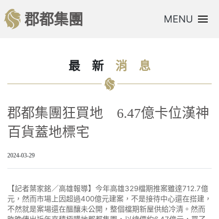
郡都集團
MENU
最
新
消
息
郡都集團狂買地 6.47億卡位漢神
百貨蓋地標宅
2024-03-29
【記者葉家銘／高雄報導】今年高雄329檔期推案雖達712.7億
元，然而市場上因超過400億元建案，不是接待中心還在搭建，
不然就是案場還在醞釀未公開，整個檔期新屋供給冷清。然而