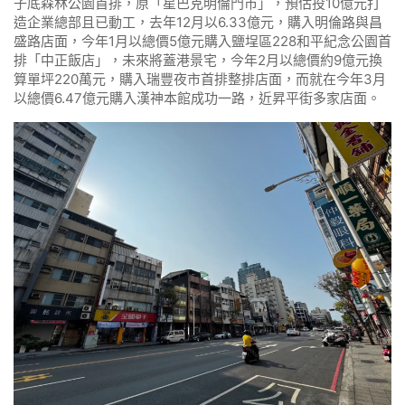
子底森林公園首排，原「星巴克明倫門市」，預估投10億元打
造企業總部且已動工，去年12月以6.33億元，購入明倫路與昌
盛路店面，今年1月以總價5億元購入鹽埕區228和平紀念公園首
排「中正飯店」，未來將蓋港景宅，今年2月以總價約9億元換
算單坪220萬元，購入瑞豐夜市首排整排店面，而就在今年3月
以總價6.47億元購入漢神本館成功一路，近昇平街多家店面。