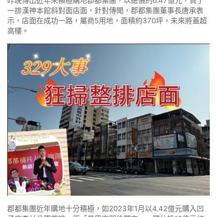
昨晚傳出近年來積極購地郡都集團，以總價約6.47億元，買了
一排漢神本館斜對面店面，針對傳聞，郡都集團董事長唐承表
示，店面在成功一路，屬商5用地，面積約370坪，未來將蓋超
高樓。
郡都集團近年購地十分積極，如2023年1月以4.42億元購入凹