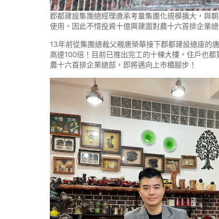
郡都建設集團總經理唐承考量集團化規模擴大，與朝
使用，因此不惜投資十億興建面對農十六首排企業總
13年前從集團總裁父親唐榮華接下郡都建設總座的
高達100倍！目前已推出完工的十棟大樓，住戶也
農十六首排企業總部，即將邁向上市櫃腳步！