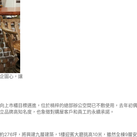
企圖心，讓
向上市櫃目標邁進，位於楠梓的總部辦公空間已不敷使用，去年初
立品牌高知名度，也象徵對購屋客戶和員工的永續承諾。
276坪，將興建九層建築，1樓迎賓大廳挑高10米，雖然全棟9層