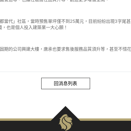
當代」社區，當時預售單坪僅不到25萬元，目前紛紛出現3字尾甚至
賺錢，也是個人投入建築業一大心願！
固期的公司興建大樓，唐承也要求售後服務品質須升等，甚至不惜
回消息列表