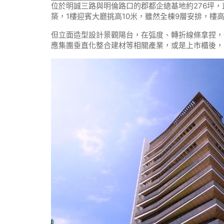
位於明誠三路與明倫路口的郡都企總基地約276坪
築，1樓迎賓大廳挑高10米，雖然全棟9層安排，樓高
但立面造型設計景觀陽台，在弧度、轉折線條拿捏，
應集團垂直化整合建材等相關產業，或是上市櫃後，