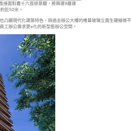
，直接面對農十六首排景觀，將興建9層建
約近50米。
也凸顯現代化建築特色，與過去辦公大樓的帷幕玻璃立面生硬線條
員工辦公需求更e化的新型態辦公空間。