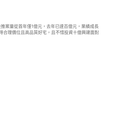
設推案量從首年僅1億元，去年已達百億元，業績成長
購得合理價位且高品質好宅，且不惜投資十億興建面對