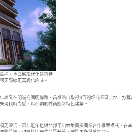
拿捏，也凸顯現代化建築特
讓天際線更富變化趣味。
年底又在明誠商圈明倫路、昌盛路口取得3百餘坪商業區土地，打算規
失現代時尚感，以凸顯明誠商圈新特色建築。
須更靈活，因此近年也與北部甲山林集團採同業合作推案模式，在
圍營造等，也讓社區居住品質升等，創造更多增值空間。