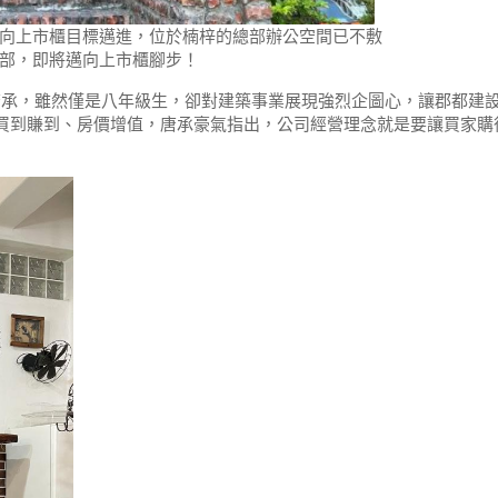
向上市櫃目標邁進，位於楠梓的總部辦公空間已不敷
部，即將邁向上市櫃腳步！
唐承，雖然僅是八年級生，卻對建築事業展現強烈企圖心，讓郡都建
都買到賺到、房價增值，唐承豪氣指出，公司經營理念就是要讓買家