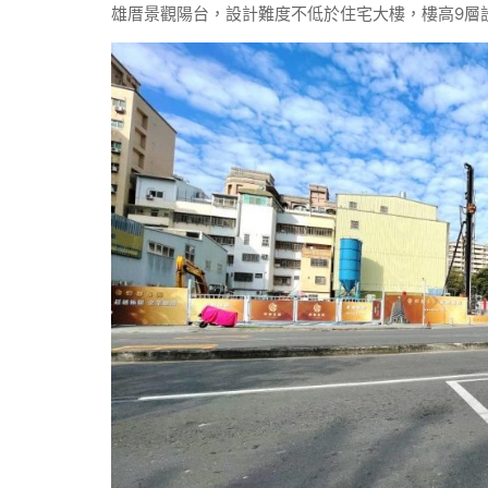
雄厝景觀陽台，設計難度不低於住宅大樓，樓高9層