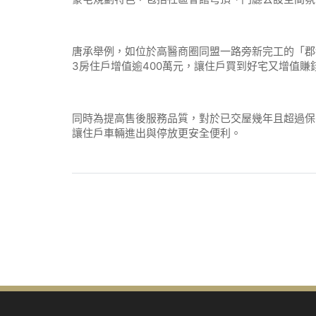
唐承舉例，如位於高醫商圈同盟一路旁新完工的「郡都
3房住戶增值逾400萬元，讓住戶買到好宅又增值
同時為提高售後服務品質，對於已交屋幾年且超過保
讓住戶車輛進出與停放更安全便利。