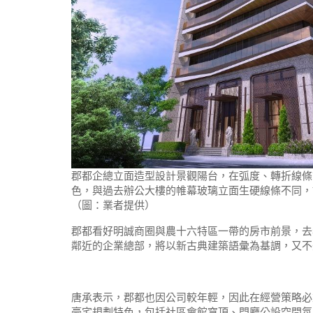
郡都企總立面造型設計景觀陽台，在弧度、轉折線條
色，與過去辦公大樓的帷幕玻璃立面生硬線條不同，
（圖：業者提供）
郡都看好明誠商圈與農十六特區一帶的房市前景，去
鄰近的企業總部，將以新古典建築語彙為基調，又不
唐承表示，郡都也因公司較年輕，因此在經營策略必
豪宅規劃特色，包括社區會館穹頂、門廳公設空間氛