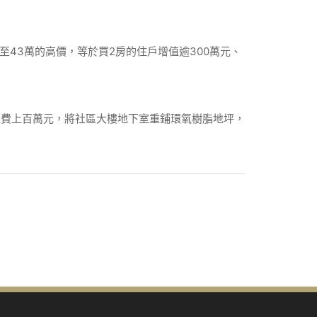
43萬的高價，等於買2房的住戶增值逾300萬元、
花費上百萬元，將社區大樓地下室重鋪環氧樹脂地坪，