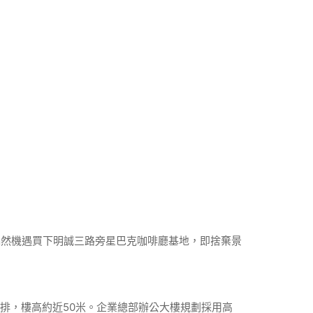
偶然機遇買下明誠三路旁星巴克咖啡廳基地，即捨棄景
安排，樓高約近50米。企業總部辦公大樓規劃採用高