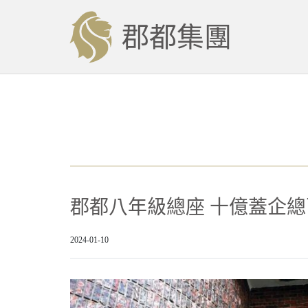
郡都集團
郡都八年級總座 十億蓋企
2024-01-10