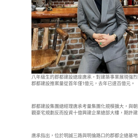
八年級生的郡都建設總座唐承，對建築事業展現強烈
郡都建設推案量從首年僅1億元，去年已達百億元。
郡都建設集團總經理唐承考量集團化規模擴大，與朝
觀豪宅規劃反而投資十億興建企業總部大樓，期許建
唐承指出，位於明誠三路與明倫路口的郡都企總基地約