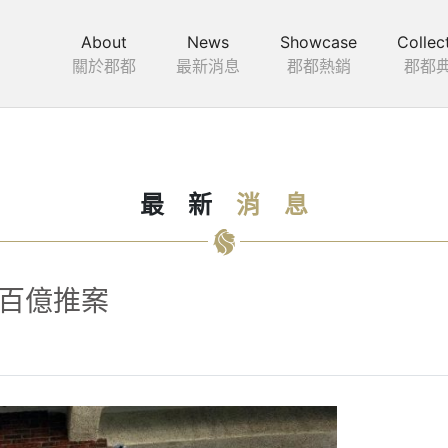
About
News
Showcase
Collec
關於郡都
最新消息
郡都熱銷
郡都
最
新
消
息
總百億推案