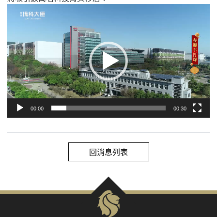
視
訊
播
放
器
00:00
00:30
回消息列表