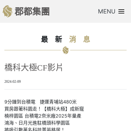
郡都集團
MENU
最
新
消
息
橋科大極CF影片
2024-02-09
9分鐘到台積電 捷運青埔站480米
買房跟著科園走！【橋科大極】成新寵
楠梓園區 台積電2奈米廠2025年量產
鴻海、日月光進駐橋頭科學園區
將吸引數萬名科技菁英移居！