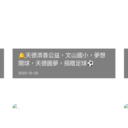
🔔天德濟善公益，文山國小，夢想
開球，天德圓夢，捐贈足球⚽️
2025-10-20