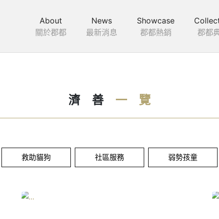
About
News
Showcase
Collec
關於郡都
最新消息
郡都熱銷
郡都
濟
善
一
覽
救助貓狗
社區服務
弱勢孩童