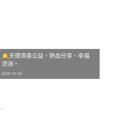
🔔天德濟善公益，熱血分享、幸福
流淌。
2025-10-03