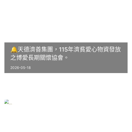
🔔天德濟善集團，115年濟貧愛心物資發放
之博愛長期關懷協會。
2026-05-18