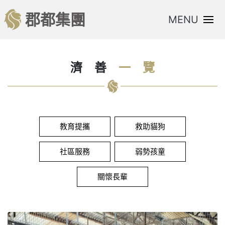
郡都集團
MENU
濟
善
一
覽
教育提攜
救助貓狗
社區服務
弱勢孩童
關懷長輩