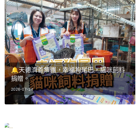
🔔天德濟善集團，幸福狗尾巴，貓咪飼料
捐贈。
2026-07-24